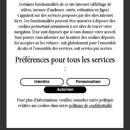
plusieurs profils de consommateurs
Certaines fonctionnalités de ce site internet (affichage de
vidéos, mesure d'audience, suivis, estimation en ligne)
professionnels). Cet indicateur permettra aux
s’appuient sur des services proposés par des sites internet
entreprises et collectivités de comparer de ce prix
tiers. Ces fonctionnalités peuvent être amenées à déposer des
cookies permettant notamment à ces sites de tracer votre
de référence avec l’offre reçue d’un fournisseur
navigation. Il ne sont déposés que si vous donnez votre accord.
avant de s’engager.
Vous pouvez vous informer sur la nature des cookies déposés,
les accepter ou les refuser ; soit globalement pour l’ensemble
du site et l’ensemble des services, soit service par service.
La mise en place d’une garantie de l’État
pour
réduire le risque de défaut de l’entreprise cliente
Préférences pour tous les services
d’un fournisseur. L’État viendra contre-garantir les
:
cautions bancaires demandées lors de la
souscription de contrats de fourniture d’énergie et
Interdire
Personnaliser
réassurer les contrats de fourniture d’énergie
Autoriser
couverts par des assureurs crédits. Cette garantie
Pour plus d'informations, veuillez consulter notre politique
permettra de réduire les exigences des fournisseurs
relative aux cookies dans notre
politique de confidentialité
en matière de collatéraux et de dépôts de cautions
lors de la signature de contrats. Elle facilitera
ainsi l’accès de tous les consommateurs à un